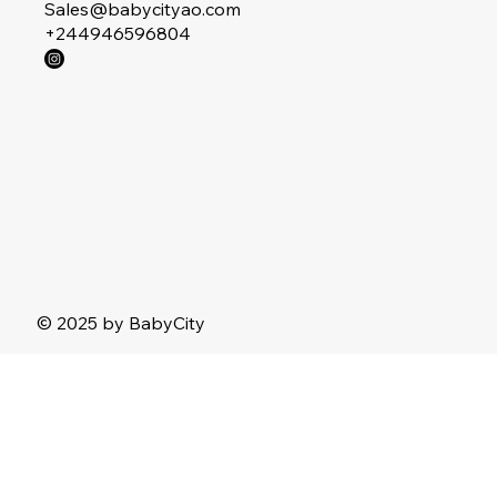
Sales@babycityao.com
+244946596804
© 2025 by BabyCity