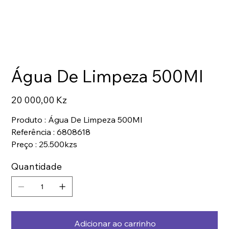
Água De Limpeza 500Ml
Preço
20 000,00 Kz
Produto : Água De Limpeza 500Ml
Referência : 6808618
Preço : 25.500kzs
Quantidade
Adicionar ao carrinho