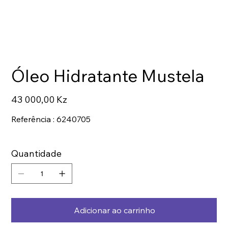
Óleo Hidratante Mustela
Preço
43 000,00 Kz
Referência : 6240705
Quantidade
Adicionar ao carrinho