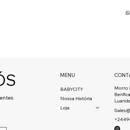
ÓS
MENU
CONT
Morro 
BABYCITY
Benfic
centes
Nossa História
Luanda
Loja
Sales@
+2449