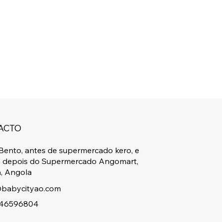
ACTO
Bento, antes de supermercado kero, e
a depois do Supermercado Angomart,
, Angola
babycityao.com
46596804