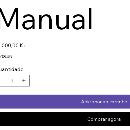
Manual
ço
 000,00 Kz
30845
uantidade
Adicionar ao carrinho
Comprar agora