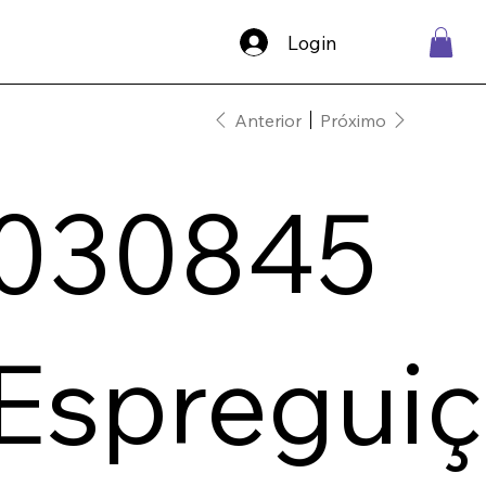
Login
Anterior
Próximo
030845
Espreguiç