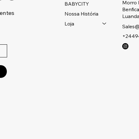
Morro 
BABYCITY
Benfic
centes
Nossa História
Luanda
Loja
Sales@
+2449