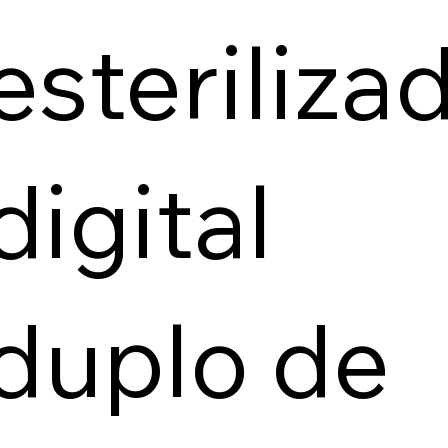
esteriliza
digital
duplo de