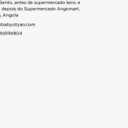
Bento, antes de supermercado kero, e
a depois do Supermercado Angomart,
, Angola
babycityao.com
46596804