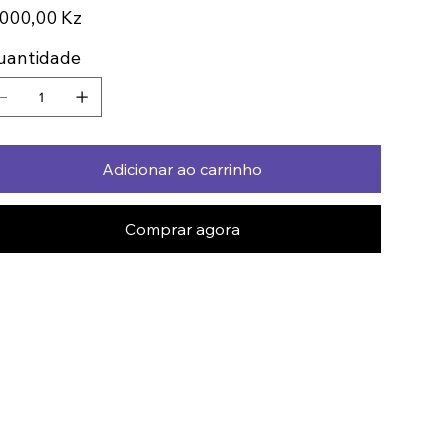
ço
000,00 Kz
uantidade
Adicionar ao carrinho
Comprar agora