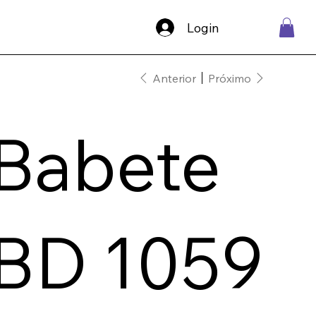
Login
Anterior
Próximo
Babete
BD 1059