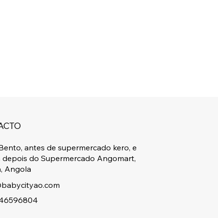
ACTO
Bento, antes de supermercado kero, e
a depois do Supermercado Angomart,
, Angola
babycityao.com
46596804