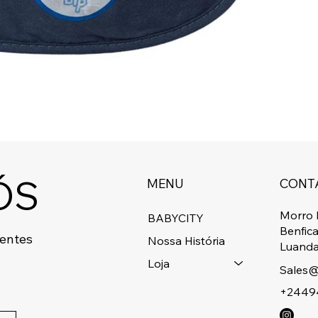
ÓS
MENU
CONT
Morro 
BABYCITY
Benfic
centes
Nossa História
Luanda
Loja
Sales@
+2449