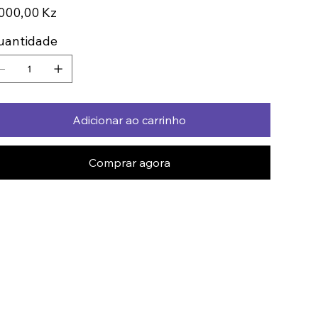
ço
000,00 Kz
uantidade
Adicionar ao carrinho
Comprar agora