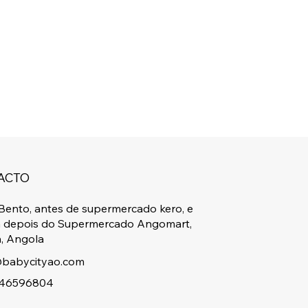
ACTO
Bento, antes de supermercado kero, e
a depois do Supermercado Angomart,
, Angola
babycityao.com
46596804