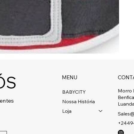
ÓS
MENU
CONT
Morro 
BABYCITY
Benfic
centes
Nossa História
Luanda
Loja
Sales@
+2449