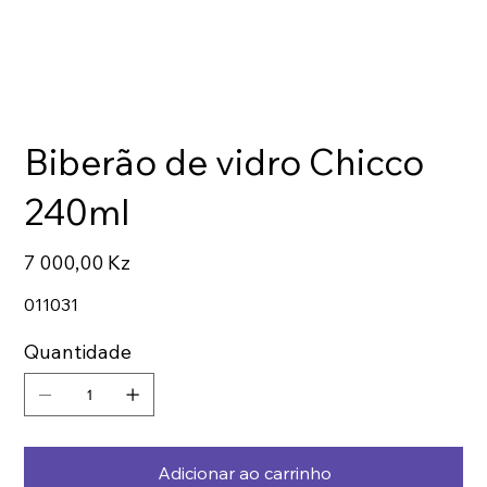
Biberão de vidro Chicco
240ml
Preço
7 000,00 Kz
011031
Quantidade
Adicionar ao carrinho