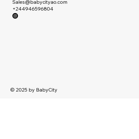
Sales@babycityao.com
+244946596804
© 2025 by BabyCity