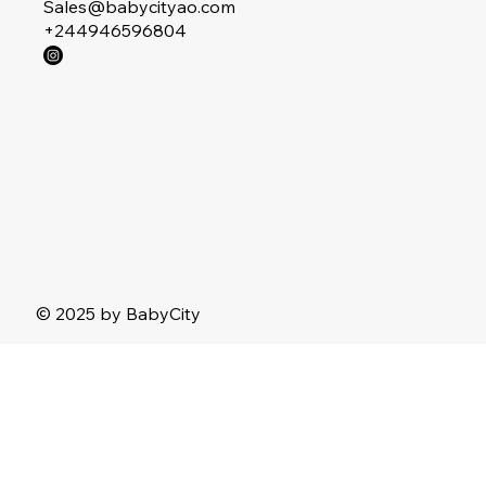
Sales@babycityao.com
+244946596804
© 2025 by BabyCity