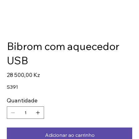
Bibrom com aquecedor
USB
Preço
28 500,00 Kz
S391
Quantidade
Adicionar ao carrinho