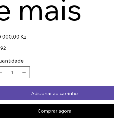
e mais
ço
 000,00 Kz
192
uantidade
Adicionar ao carrinho
Comprar agora