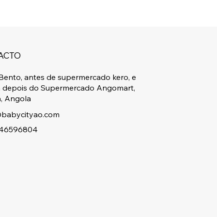
ACTO
Bento, antes de supermercado kero, e
a depois do Supermercado Angomart,
, Angola
babycityao.com
46596804