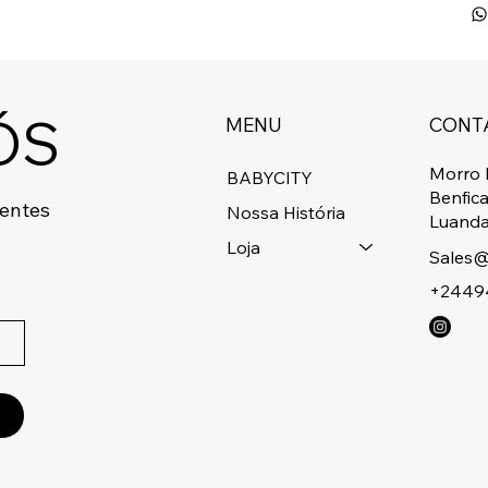
ÓS
MENU
CONT
Morro 
BABYCITY
Benfic
centes
Nossa História
Luanda
Loja
Sales@
+2449