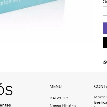
Q
ÓS
MENU
CONT
Morro 
BABYCITY
Benfic
centes
Nossa História