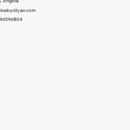
, Angola
babycityao.com
46596804