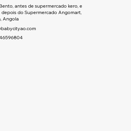
Bento, antes de supermercado kero, e
a depois do Supermercado Angomart,
, Angola
babycityao.com
46596804