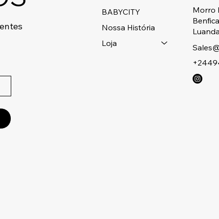
Morro 
BABYCITY
Benfic
centes
Nossa História
Luanda
Loja
Sales@
+2449