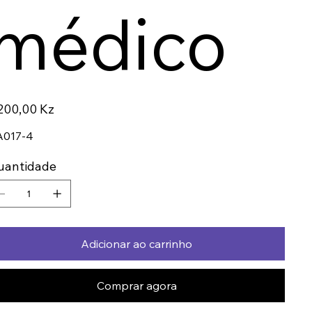
médico
ço
200,00 Kz
A017-4
uantidade
Adicionar ao carrinho
Comprar agora