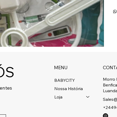
ÓS
MENU
CONT
Morro 
BABYCITY
Benfic
centes
Nossa História
Luanda
Loja
Sales@
+2449