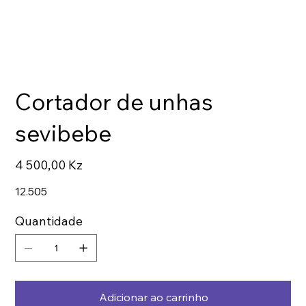
Cortador de unhas
sevibebe
Preço
4 500,00 Kz
12.505
Quantidade
Adicionar ao carrinho