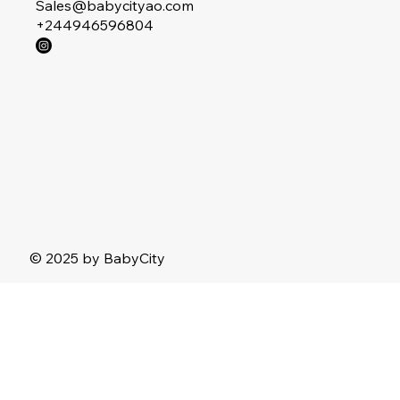
Sales@babycityao.com
+244946596804
© 2025 by BabyCity