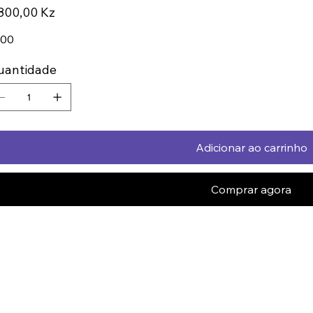
ço
800,00 Kz
300
uantidade
Adicionar ao carrinho
Comprar agora