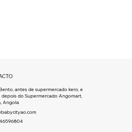
ACTO
Bento, antes de supermercado kero, e
a depois do Supermercado Angomart,
, Angola
babycityao.com
46596804