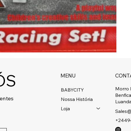
ÓS
MENU
CONT
Morro 
BABYCITY
Benfic
centes
Nossa História
Luanda
Loja
Sales@
+2449