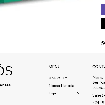
ÓS
MENU
CONT
Morro 
BABYCITY
Benfic
centes
Nossa História
Luanda
Loja
Sales@
+2449