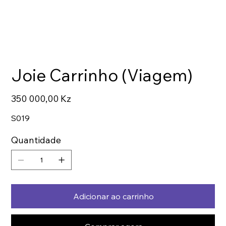
Joie Carrinho (Viagem)
Preço
350 000,00 Kz
S019
Quantidade
Adicionar ao carrinho