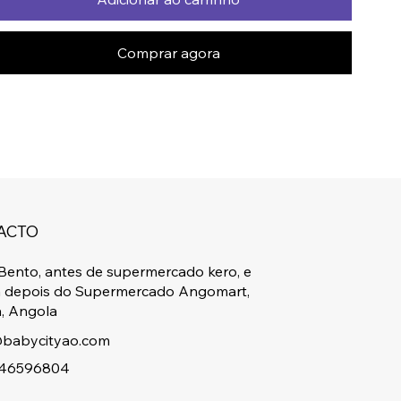
Comprar agora
ACTO
Bento, antes de supermercado kero, e
a depois do Supermercado Angomart,
, Angola
babycityao.com
46596804