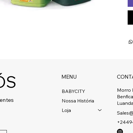
ÓS
MENU
CONT
Morro 
BABYCITY
Benfic
centes
Nossa História
Luanda
Loja
Sales@
+2449