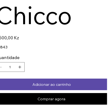
Chicco
ço
500,00 Kz
0843
uantidade
Adicionar ao carrinho
Comprar agora