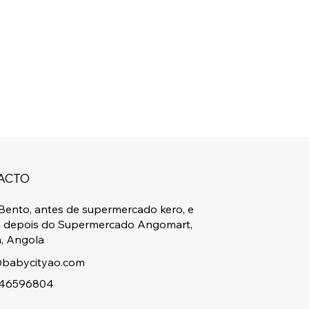
ACTO
Bento, antes de supermercado kero, e
a depois do Supermercado Angomart,
, Angola
babycityao.com
46596804