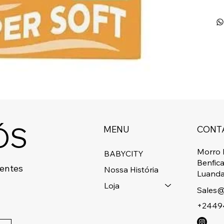
ÓS
MENU
CONT
Morro 
BABYCITY
Benfic
centes
Nossa História
Luanda
Loja
Sales@
+2449