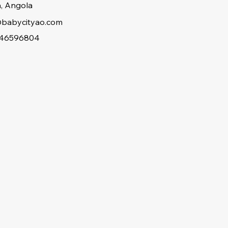
, Angola
babycityao.com
46596804