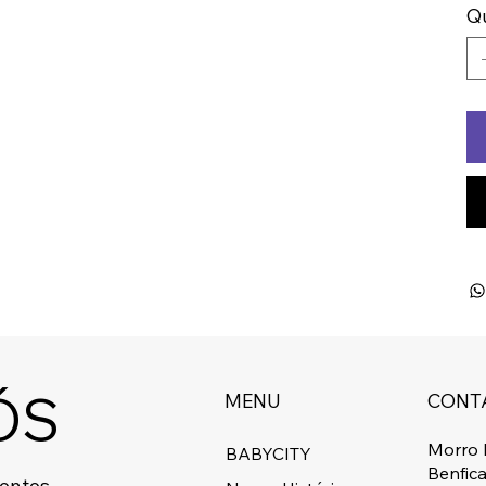
Q
ÓS
MENU
CONT
Morro 
BABYCITY
Benfic
centes