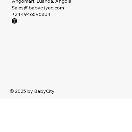
Angomart, Luanda, Angola
Sales@babycityao.com
+244946596804
© 2025 by BabyCity