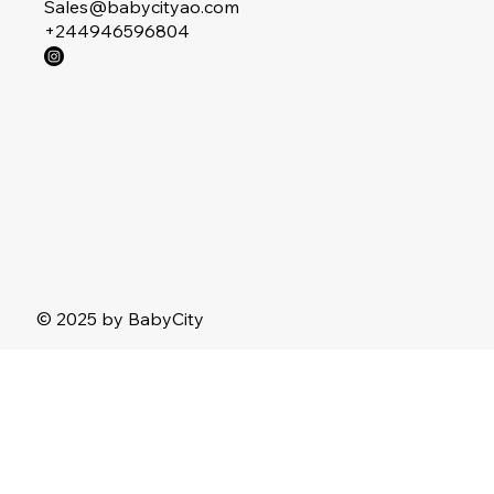
Sales@babycityao.com
+244946596804
© 2025 by BabyCity