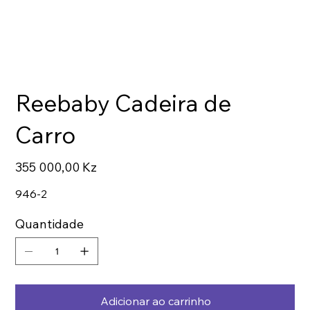
Reebaby Cadeira de
Carro
Preço
355 000,00 Kz
946-2
Quantidade
Adicionar ao carrinho