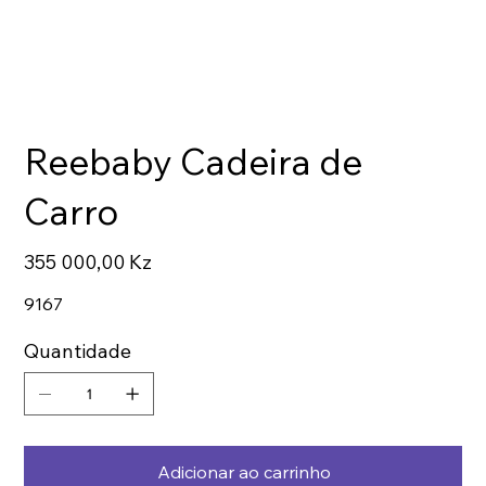
Reebaby Cadeira de
Carro
Preço
355 000,00 Kz
9167
Quantidade
Adicionar ao carrinho