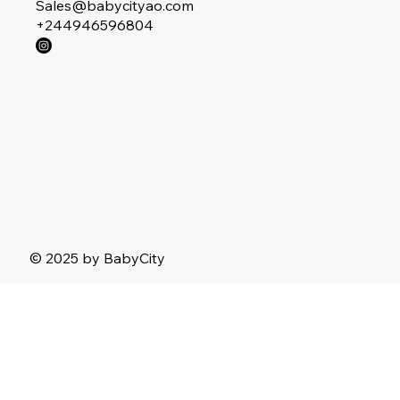
Sales@babycityao.com
+244946596804
© 2025 by BabyCity