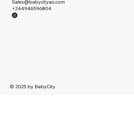
Sales@babycityao.com
+244946596804
© 2025 by BabyCity