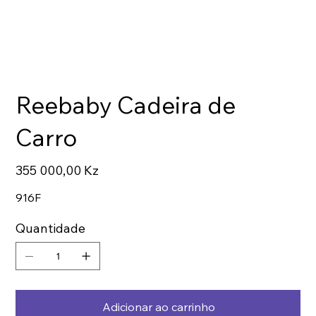
Reebaby Cadeira de
Carro
Preço
355 000,00 Kz
916F
Quantidade
Adicionar ao carrinho