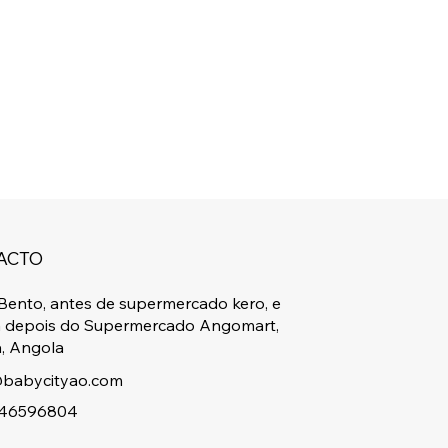
ACTO
Bento, antes de supermercado kero, e
a depois do Supermercado Angomart,
, Angola
babycityao.com
46596804