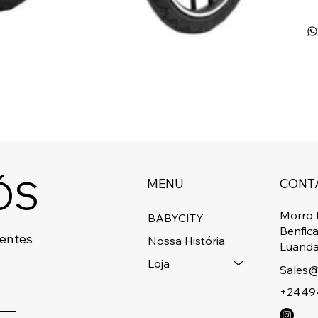
ÓS
MENU
CONT
Morro 
BABYCITY
Benfic
centes
Nossa História
Luanda
Loja
Sales@
+2449