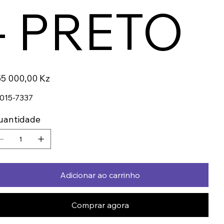
- PRETO
ço
5 000,00 Kz
015-7337
uantidade
Adicionar ao carrinho
Comprar agora