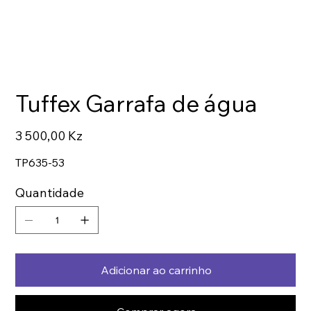
Tuffex Garrafa de água
Preço
3 500,00 Kz
TP635-53
Quantidade
Adicionar ao carrinho