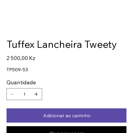
Tuffex Lancheira Tweety
Preço
2 500,00 Kz
TP509-53
Quantidade
Adicionar ao carrinho