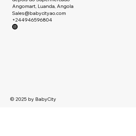
Angomart, Luanda, Angola
Sales@babycityao.com
+244946596804
© 2025 by BabyCity